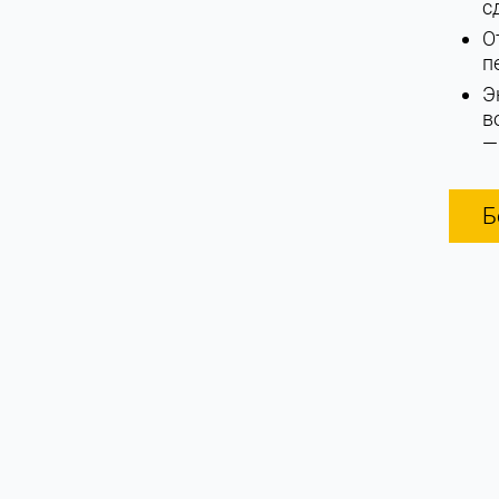
с
О
п
Э
в
—
Б