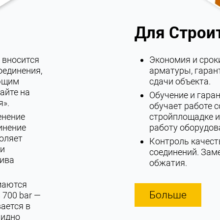
Для Строи
 вносится
Экономия и срок
оединения,
арматуры, гаран
яющим
сдачи объекта.
айте на
Обучение и гара
я».
обучает работе 
енение
стройплощадке и
инение
работу оборудов
оляет
Контроль качест
 и
соединений. Зам
тива
обжатия.
маются
Больше
 700 bar —
ается в
видно