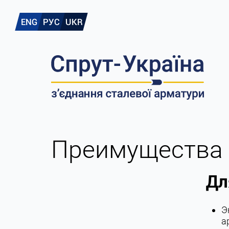
ENG
РУС
UKR
Преимущества
Дл
Э
а