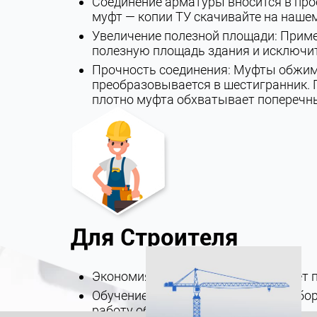
Соединение арматуры вносится в про
муфт — копии ТУ скачивайте на нашем
Увеличение полезной площади: Прим
полезную площадь здания и исключи
Прочность соединения: Муфты обжима
преобразовывается в шестигранник. 
плотно муфта обхватывает поперечн
Для Строителя
Экономия и сроки: Метод исключает 
Обучение и гарантии: Поставщик обо
работу оборудования.