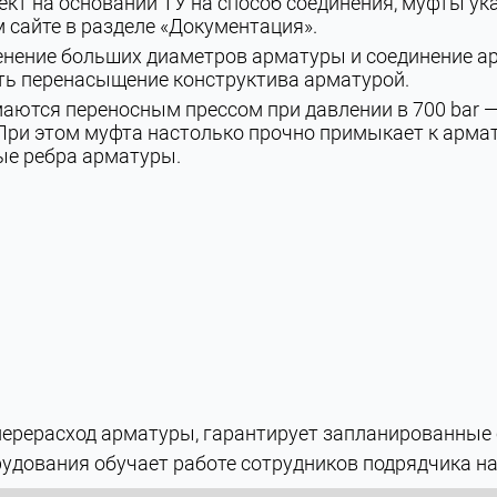
ект на основании ТУ на способ соединения, муфты у
 сайте в разделе «Документация».
енение больших диаметров арматуры и соединение 
ть перенасыщение конструктива арматурой.
ются переносным прессом при давлении в 700 bar —
При этом муфта настолько прочно примыкает к армату
ые ребра арматуры.
перерасход арматуры, гарантирует запланированные 
рудования обучает работе сотрудников подрядчика н