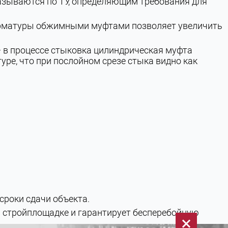
казываются по ТУ, определяющим требования для
арматуры обжимными муфтами позволяет увеличить
 в процессе стыковка цилиндрическая муфта
ре, что при послойном срезе стыка видно как
сроки сдачи объекта.
а стройплощадке и гарантирует бесперебойную