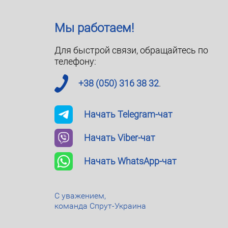
ь качества соединений. Замеряем удлинение муфты п
Мы работаем!
Для быстрой связи, обращайтесь по
телефону:
+38 (050) 316 38 32
.
Начать Telegram-чат
Начать Viber-чат
Оставить отзыв
2
0
Начать WhatsApp-чат
+38 (044) 360 75 03
+38 (048) 794 35 0
С уважением,
команда Спрут-Украина